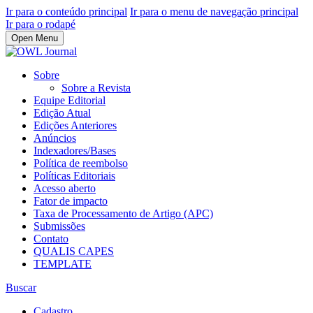
Ir para o conteúdo principal
Ir para o menu de navegação principal
Ir para o rodapé
Open Menu
Sobre
Sobre a Revista
Equipe Editorial
Edição Atual
Edições Anteriores
Anúncios
Indexadores/Bases
Política de reembolso
Políticas Editoriais
Acesso aberto
Fator de impacto
Taxa de Processamento de Artigo (APC)
Submissões
Contato
QUALIS CAPES
TEMPLATE
Buscar
Cadastro