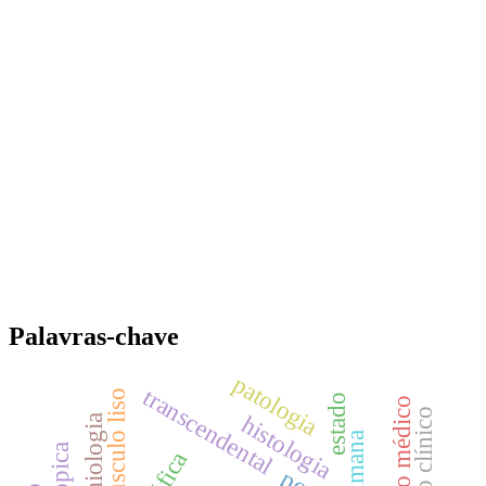
Palavras-chave
patologia
transcendental
músculo liso
estado
ensino médico
o
histologia
epidemiologia