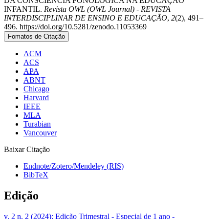
DA CONSCIÊNCIA FONOLÓGICA NA EDUCAÇÃO
INFANTIL.
Revista OWL (OWL Journal) - REVISTA
INTERDISCIPLINAR DE ENSINO E EDUCAÇÃO
,
2
(2), 491–
496. https://doi.org/10.5281/zenodo.11053369
Fomatos de Citação
ACM
ACS
APA
ABNT
Chicago
Harvard
IEEE
MLA
Turabian
Vancouver
Baixar Citação
Endnote/Zotero/Mendeley (RIS)
BibTeX
Edição
v. 2 n. 2 (2024): Edição Trimestral - Especial de 1 ano -