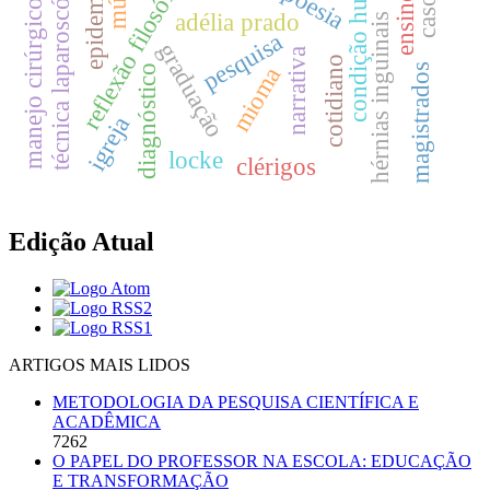
condição humana
técnica laparoscópica
reflexão filosófica
poesia
c
a
s
o
c
l
í
n
i
c
o
adélia prado
hérnias inguinais
pesquisa
graduação
narrativa
cotidiano
magistrados
mioma
diagnóstico
m
a
n
e
j
o
c
i
r
ú
r
g
i
c
igreja
locke
clérigos
Edição Atual
ARTIGOS MAIS LIDOS
METODOLOGIA DA PESQUISA CIENTÍFICA E
ACADÊMICA
7262
O PAPEL DO PROFESSOR NA ESCOLA: EDUCAÇÃO
E TRANSFORMAÇÃO